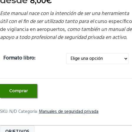
desde
8,00
€
Este manual nace con la intención de ser una herramienta
útil con el fin de ser utilizado tanto para el
curso específico
de vigilancia en aeropuertos
, como también un manual de
apoyo a todo profesional de seguridad privada en activo.
Formato libro:
Manual
Comprar
curso
específico
de
SKU:
N/D
Categoría:
Manuales de seguridad privada
servicio
de