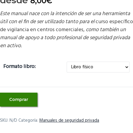
desde
8,00
€
Este manual nace con la intención de ser una herramienta
útil con el fin de ser utilizado tanto para el
curso específico
de vigilancia en centros comerciales
, como también un
manual de apoyo a todo profesional de seguridad privada
en activo.
Formato libro:
Manual
Comprar
curso
específico
de
SKU:
N/D
Categoría:
Manuales de seguridad privada
servicio