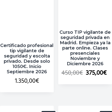
c
c
p
i
i
r
p
p
i
a
a
m
Curso TIP vigilante de
l
l
a
seguridad privada en
r
Madrid. Empieza ya la
Certificado profesional
i
parte online. Clases
tip vigilante de
a
presenciales
seguridad y escolta
Noviembre y
privado. Desde solo
Diciembre 2026
1050€. Inicio
450,00
€
375,00
€
Septiembre 2026
1.350,00
€