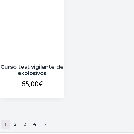
Curso test vigilante de
explosivos
65,00
€
1
2
3
4
→