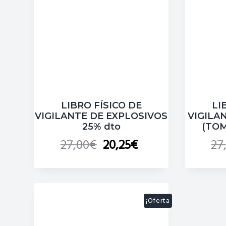
c
c
p
i
i
r
p
p
i
a
a
m
l
l
a
r
i
LIBRO FÍSICO DE
LI
a
VIGILANTE DE EXPLOSIVOS
VIGILA
25% dto
(TOM
27,00
€
20,25
€
27
¡Oferta
!