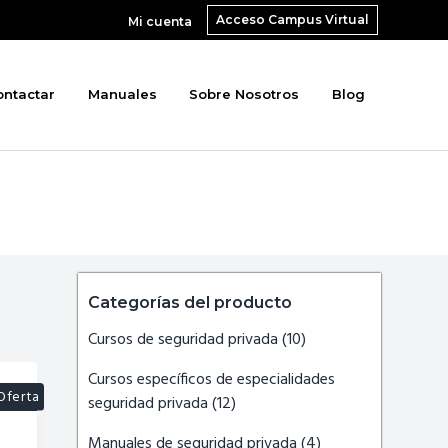
Acceso Campus Virtual
Mi cuenta
ontactar
Manuales
Sobre Nosotros
Blog
Barra
Categorías del producto
lateral
primaria
Cursos de seguridad privada
(10)
Cursos específicos de especialidades
Oferta
seguridad privada
(12)
!
Manuales de seguridad privada
(4)