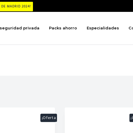
DE MADRID 2024!
seguridad privada
Packs ahorro
Especialidades
C
¡Oferta
¡
!