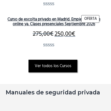
Valorado
17
5.00
sobre 5
PRODUC
OFERTA
Curso de escolta privado en Madrid. Empieza la parte
basado en
REBAJAD
online ya. Clases presenciales Septiembre 2026
puntuacion
275,00
€
250,00
€
es de
clientes
Valorado
1
5.00
sobre 5
basado en
Ver todos los Cursos
puntuación
de cliente
Manuales de seguridad privada