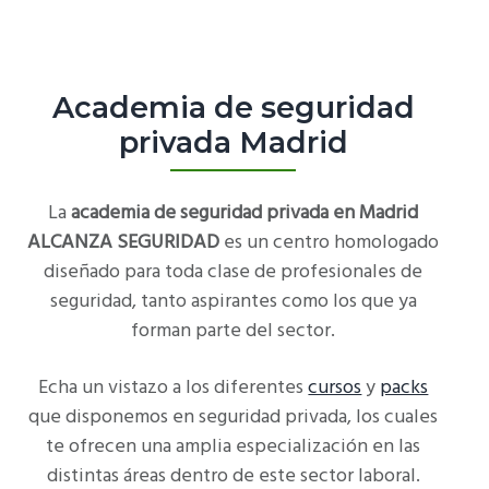
c
c
i
i
p
p
Academia de seguridad
a
a
privada Madrid
l
l
La
academia de seguridad privada en Madrid
ALCANZA SEGURIDAD
es un centro homologado
diseñado para toda clase de profesionales de
seguridad, tanto aspirantes como los que ya
forman parte del sector.
Echa un vistazo a los diferentes
cursos
y
packs
que disponemos en seguridad privada, los cuales
te ofrecen una amplia especialización en las
distintas áreas dentro de este sector laboral.