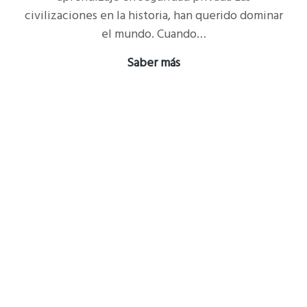
civilizaciones en la historia, han querido dominar
el mundo. Cuando…
Episodio
Saber más
4.
Las
armas
de
fuego,
aprendizaje
en
seguridad
privada