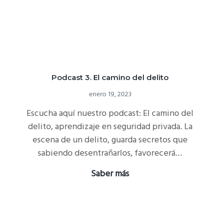
Podcast 3. El camino del delito
enero 19, 2023
Escucha aquí nuestro podcast: El camino del
delito, aprendizaje en seguridad privada. La
escena de un delito, guarda secretos que
sabiendo desentrañarlos, favorecerá…
Podcast
Saber más
3.
El
camino