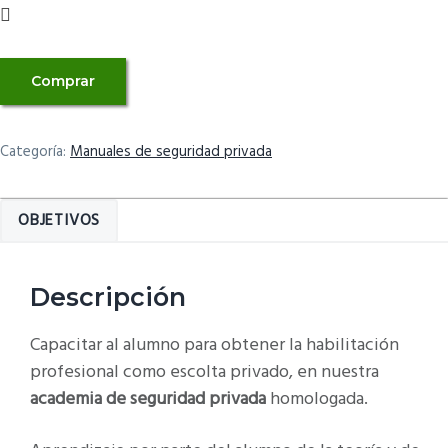
LIBRO
Comprar
I
CERTIFICADO
PROFESIONAL
Categoría:
Manuales de seguridad privada
SEAD
00112
OBJETIVOS
cantidad
Descripción
Capacitar al alumno para obtener la habilitación
profesional como escolta privado, en nuestra
academia de seguridad privada
homologada.