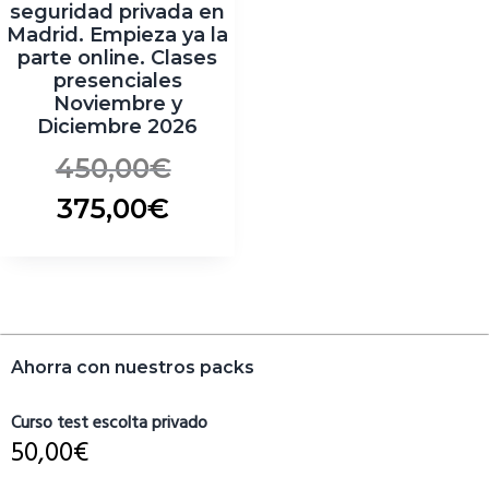
seguridad privada en
Madrid. Empieza ya la
parte online. Clases
presenciales
Noviembre y
Diciembre 2026
450,00
€
375,00
€
Barra
Ahorra con nuestros packs
lateral
primaria
Curso test escolta privado
50,00
€