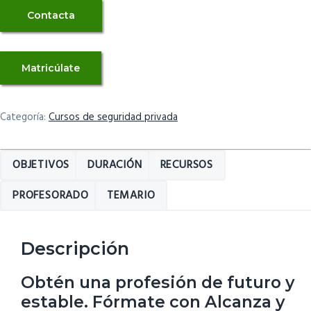
Contacta
Certificado
Matricúlate
profesional
tip
vigilante
Categoría:
Cursos de seguridad privada
de
seguridad
OBJETIVOS
DURACIÓN
RECURSOS
y
escolta
PROFESORADO
TEMARIO
privado.
Desde
solo
Descripción
1050€.
Obtén una profesión de futuro y
Inicio
estable. Fórmate con Alcanza y
Septiembre