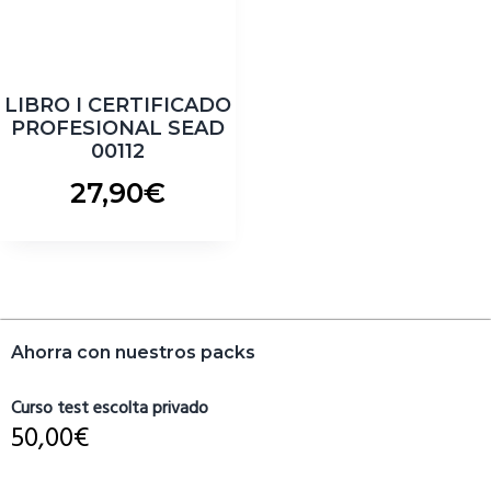
LIBRO I CERTIFICADO
PROFESIONAL SEAD
00112
27,90
€
Barra
Ahorra con nuestros packs
lateral
primaria
Curso test escolta privado
50,00
€