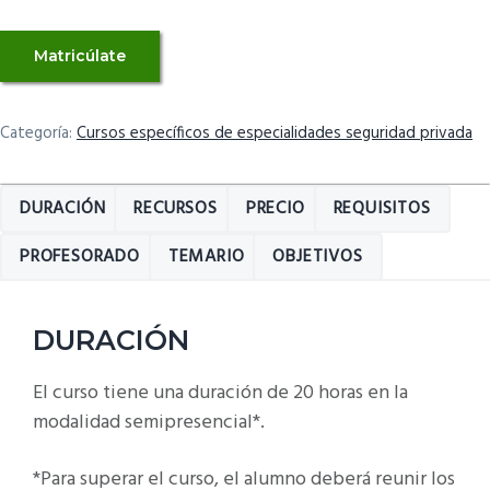
Formación
Matricúlate
específica
para
Vigilantes
Categoría:
Cursos específicos de especialidades seguridad privada
de
Seguridad
DURACIÓN
RECURSOS
PRECIO
REQUISITOS
que
presten
PROFESORADO
TEMARIO
OBJETIVOS
servicio
de
vigilancia
DURACIÓN
en
El curso tiene una duración de 20 horas en la
eventos
modalidad semipresencial*.
deportivos
y
*Para superar el curso, el alumno deberá reunir los
espectáculos