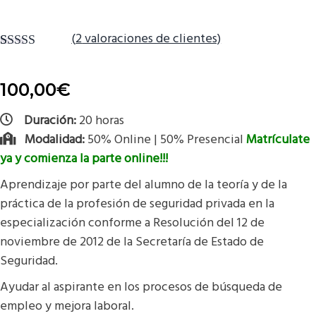
(
2
valoraciones de clientes)
Valorado
2
5.00
sobre 5
basado en
100,00
€
puntuaciones
de clientes
Duración:
20 horas
Modalidad:
50% Online | 50% Presencial
Matrículate
ya y comienza la parte online!!!
Aprendizaje por parte del alumno de la teoría y de la
práctica de la profesión de seguridad privada en la
especialización conforme a Resolución del 12 de
noviembre de 2012 de la Secretaría de Estado de
Seguridad.
Ayudar al aspirante en los procesos de búsqueda de
empleo y mejora laboral.