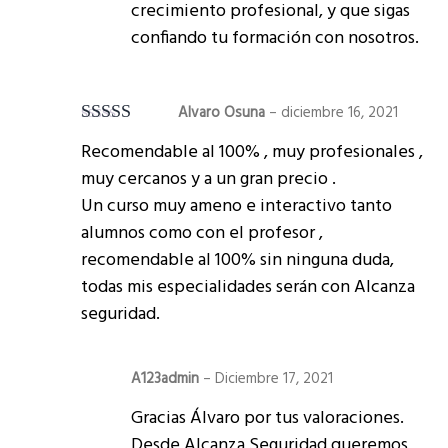
crecimiento profesional, y que sigas
confiando tu formación con nosotros.
Alvaro Osuna
–
diciembre 16, 2021
Valorado en
Recomendable al 100% , muy profesionales ,
5
de 5
muy cercanos y a un gran precio .
Un curso muy ameno e interactivo tanto
alumnos como con el profesor ,
recomendable al 100% sin ninguna duda,
todas mis especialidades serán con Alcanza
seguridad.
A123admin
–
Diciembre 17, 2021
Gracias Álvaro por tus valoraciones.
Desde Alcanza Seguridad queremos